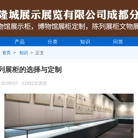
产品
分类
知识
问答
>
首页
>
知识
> 正文
列展柜的选择与定制
2 20:09:07 23392次浏览