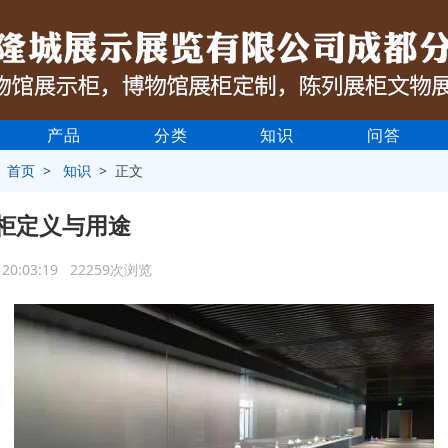
产品
分类
知识
问答
>
首页
>
知识
> 正文
柜定义与用途
2 20:03:19 22259次浏览